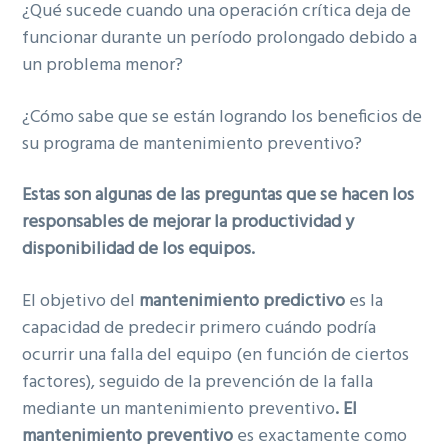
¿Qué sucede cuando una operación crítica deja de
ó
p
e
n
funcionar durante un período prolongado debido a
n
r
r
a
un problema menor?
p
i
a
r
n
l
¿Cómo sabe que se están logrando los beneficios de
i
c
p
su programa de mantenimiento preventivo?
n
i
r
c
p
i
Estas son algunas de las preguntas que se hacen los
i
a
m
responsables de mejorar la productividad y
p
l
a
disponibilidad de los equipos.
a
r
l
i
El objetivo del
mantenimiento predictivo
es la
a
capacidad de predecir primero cuándo podría
ocurrir una falla del equipo (en función de ciertos
factores), seguido de la prevención de la falla
mediante un mantenimiento preventivo
. El
mantenimiento preventivo
es exactamente como