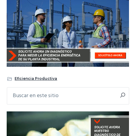
Eficiencia Productiva
Buscar
Barra
en
lateral
este
primaria
sitio