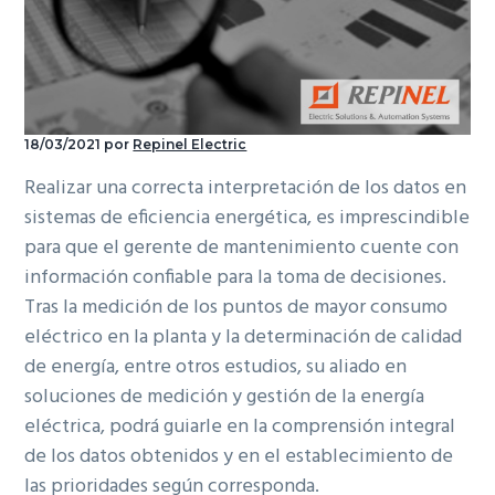
ó
p
e
n
n
r
r
a
p
i
a
r
n
l
i
c
p
18/03/2021
por
Repinel Electric
n
i
r
Realizar una correcta interpretación de los datos en
c
p
i
sistemas de eficiencia energética, es imprescindible
i
a
m
para que el gerente de mantenimiento cuente con
p
l
a
información confiable para la toma de decisiones.
a
r
Tras la medición de los puntos de mayor consumo
l
i
eléctrico en la planta y la determinación de calidad
a
de energía, entre otros estudios, su aliado en
soluciones de medición y gestión de la energía
eléctrica, podrá guiarle en la comprensión integral
de los datos obtenidos y en el establecimiento de
las prioridades según corresponda.