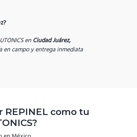
ez?
 AUTONICS en
Ciudad Juárez,
ría en campo y entrega inmediata
ir REPINEL como tu
TONICS?
o en México.